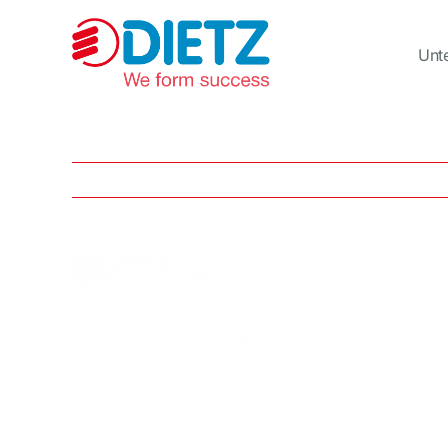
Zum
Inhalt
springen
Unt
Zeige
grösseres
Bild