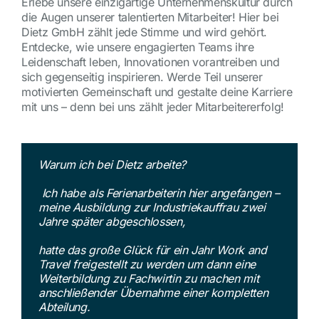
Erlebe unsere einzigartige Unternehmenskultur durch
die Augen unserer talentierten Mitarbeiter! Hier bei
Dietz GmbH zählt jede Stimme und wird gehört.
Entdecke, wie unsere engagierten Teams ihre
Leidenschaft leben, Innovationen vorantreiben und
sich gegenseitig inspirieren. Werde Teil unserer
motivierten Gemeinschaft und gestalte deine Karriere
mit uns – denn bei uns zählt jeder Mitarbeitererfolg!
Warum ich bei Dietz arbeite?
Warum ich gerne bei der Firma Dietz arbeite?
Ich darf abwechslungsreiche Aufgaben, durch
Warum ich gerne bei Dietz arbeite?
Einbringung meiner Erfahrung, tätigen.
Ich habe als Ferienarbeiterin hier angefangen –
Darüber hinaus fühle ich mich in einem
Arbeitszeiten gut mit Familie vereinbar
Sicherer Arbeitgeber
meine Ausbildung zur Industriekauffrau zwei
familiären Umfeld wertgeschätzt.
viel Abwechslung
Hohe Verträglichkeit zwischen Familie,
Jahre später abgeschlossen,
immer wieder neues lernen
Privatleben und Beruf
tolle Kollegen
Familiäres Arbeitsklima
hatte das große Glück für ein Jahr Work and
man fühlt sich einfach wohl
Uwe
,
Gruppenleiter Stanz-und
Travel freigestellt zu werden um dann eine
Stelzner
Umformtechnik, Im Betrieb seit
Weiterbildung zu Fachwirtin zu machen mit
Steffen
,
Teamleiter Stanz-und
10/2008
anschließender Übernahme einer kompletten
Ramona
,
Qualitätssicherung, Im Betrieb
Krumholz
Umformtechnik, Im Betrieb seit
Abteilung.
Frömmel
seit 07/2022
09/2002