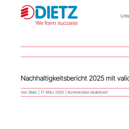
Zum
Inhalt
springen
Unt
Nachhaltigkeitsbericht 2025 mit val
für
Von
Dietz
|
17. März 2025
|
Kommentare deaktiviert
Nachhaltigke
2025
mit
validierter
Umwelterklä
2024