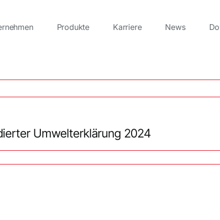
ernehmen
Produkte
Karriere
News
Do
idierter Umwelterklärung 2024
itsbericht
rung