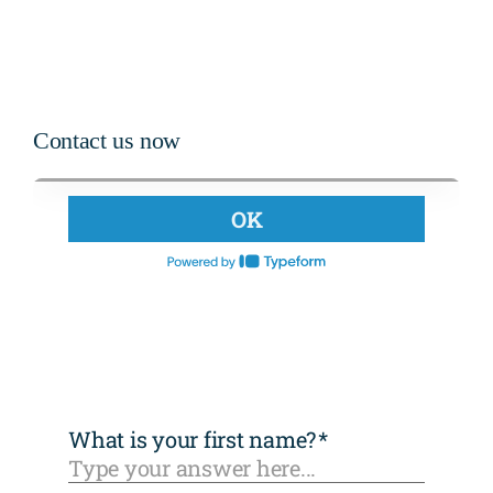
dans
la
technologie
automobile
Contact us now