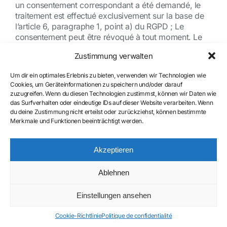
un consentement correspondant a été demandé, le
traitement est effectué exclusivement sur la base de
l’article 6, paragraphe 1, point a) du RGPD ; Le
consentement peut être révoqué à tout moment. Le
transfert de données vers les États-Unis est basé sur
Zustimmung verwalten
les clauses contractuelles types de la Commission
européenne et, selon Vimeo, sur des « intérêts
Um dir ein optimales Erlebnis zu bieten, verwenden wir Technologien wie
commerciaux légitimes ». Vous trouverez plus de
Cookies, um Geräteinformationen zu speichern und/oder darauf
détails ici :
https://vimeo.com/privacy
. Pour plus
zuzugreifen. Wenn du diesen Technologien zustimmst, können wir Daten wie
d’informations sur le traitement des données des
das Surfverhalten oder eindeutige IDs auf dieser Website verarbeiten. Wenn
utilisateurs, veuillez consulter la politique de
du deine Zustimmung nicht erteilst oder zurückziehst, können bestimmte
confidentialité de Vimeo à l’adresse suivante :
Merkmale und Funktionen beeinträchtigt werden.
https://vimeo.com/privacy
.
Akzeptieren
Google Web Fonts (hébergement
local)
Ablehnen
Einstellungen ansehen
Ce site utilise ce que l’on appelle des polices Web,
qui sont fournies par Google, pour l’affichage
Cookie-Richtlinie
Politique de confidentialité
uniforme des polices. Les polices Google sont