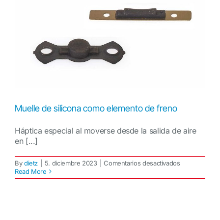
Muelle de silicona como elemento de freno
Háptica especial al moverse desde la salida de aire
en [...]
en
By
dietz
|
5. diciembre 2023
|
Comentarios desactivados
Muelle
Read More
de
silicona
como
elemento
de