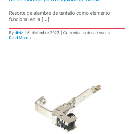
Resorte de alambre de tantalio como elemento
funcional en la [...]
en
By
dietz
|
6. diciembre 2023
|
Comentarios desactivados
Kit
Read More
de
montaje
para
máquinas
de
diálisis