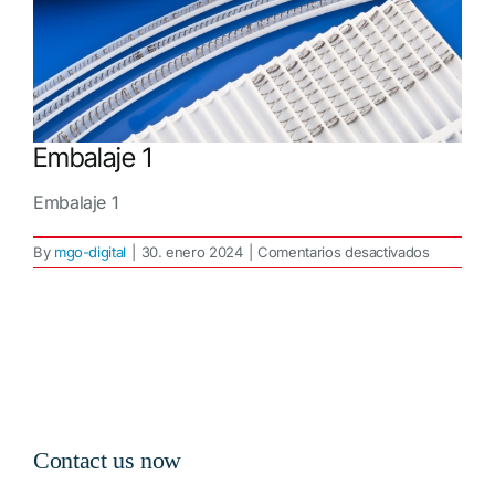
Embalaje 1
Embalaje 1
en
By
mgo-digital
|
30. enero 2024
|
Comentarios desactivados
Embalaje
1
Contact us now