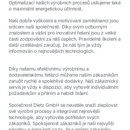
Optimalizací našich výrobních procesů usilujeme také
o maximální energetickou účinnost.
Naši dobře vyškolení a motivovaní zaměstnanci jsou
srdcem naší společnosti. Díky svým odborným
znalostem a vášni pro inovativní řešení jsou z velké
části zodpovědní za náš úspěch. Pravidelná školení a
další vzdělávání zaručují, že náš tým je vždy
informován o nejnovějších technologiích.
Díky našemu efektivnímu výrobnímu a
dodavatelskému řetězci můžeme našim zákazníkům
zaručit rychlé a spolehlivé dodávky. Náš zákaznický
servis je vždy k dispozici, aby vyhověl individuálním
požadavkům a přáním a nabídl řešení.
Společnost Dietz GmbH se neustále snaží zlepšovat
své výrobní procesy a integrovat nejnovější
technologie, aby vyhověla potřebám svých
zákazníků. Spokojenost zákazníků je naší nejvyšší
prioritou a jsme hrdí na to, že s našimi zákazníky